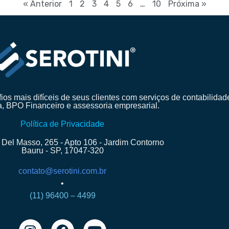
« Anterior
1
2
3
4
5
6
…
10
Próxima »
os mais difíceis de seus clientes com serviços de contabilidad
a, BPO Financeiro e assessoria empresarial.
Política de Privacidade
 Del Masso, 265 - Apto 106 - Jardim Contorno
Bauru - SP, 17047-320
contato@serotini.com.br
•
(11) 96400 – 4499